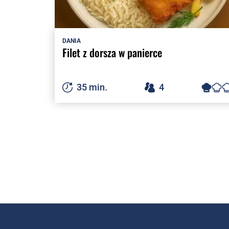
DANIA
Filet z dorsza w panierce
35 min.
4
NAWIGACJA
PO
WPISACH