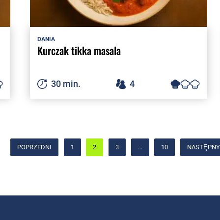
DANIA
Kurczak tikka masala
30 min.
4
POPRZEDNI
1
2
3
…
10
NASTĘPNY