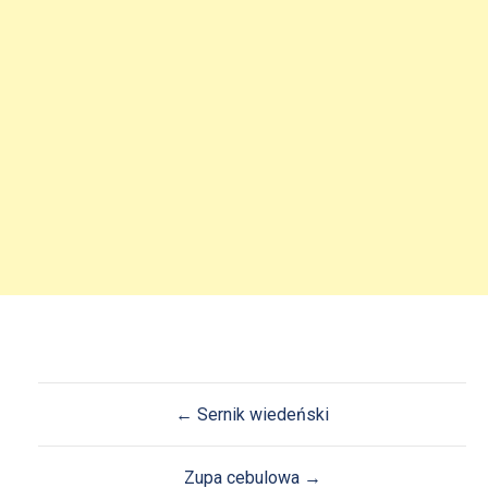
Nawigacja
← Sernik wiedeński
wpisu
Zupa cebulowa →