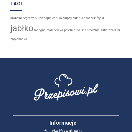
TAGI
arancini
bogracz
burak
cajun
cebula
chipsy
cukinia
czosnek
frytki
jabłko
lasagne
marchewka
patelnia
ryż
ser
smoothie
suflet
tzatziki
zapiekanka
Informacje
Polityka Prywatności